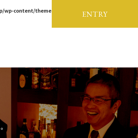
.jp/wp-content/themes/hirokoshi-
ENTRY
う。