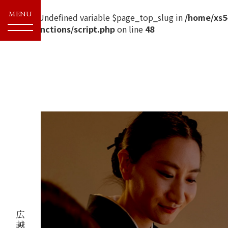
MENU
Warning
: Undefined variable $page_top_slug in
/home/xs54
recruit/functions/script.php
on line
48
採用サイトトップ
おもてなしがつくる未来
ヒロコシのビジネス